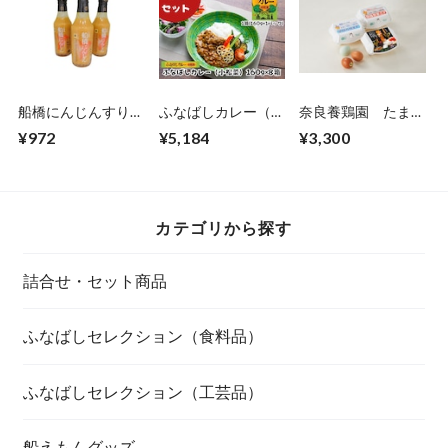
船橋にんじんすりお
ふなばしカレー（小
奈良養鶏園 たまご
ろしドレッシング
松菜）8箱セット
3種類食べ比べセッ
¥972
¥5,184
¥3,300
ト
カテゴリから探す
詰合せ・セット商品
ふなばしセレクション（食料品）
ふなばしセレクション（工芸品）
船えもんグッズ