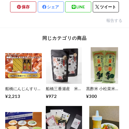
保存
シェア
LINE
ツイート
報告する
同じカテゴリの商品
船橋にんじんすりお
船橋三番瀬産 米油
黒酢米 小松菜米
ろしドレッシング化
海苔
麺 1袋（200ｇ入
¥2,213
¥972
¥300
粧箱入り(2本詰め)
り）