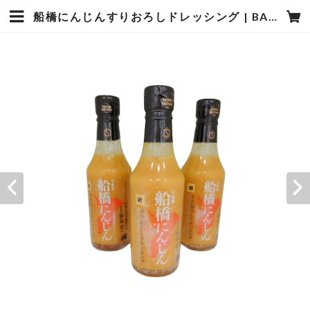
船橋にんじんすりおろしドレッシング | BASE２７８４ by船橋市観光協会