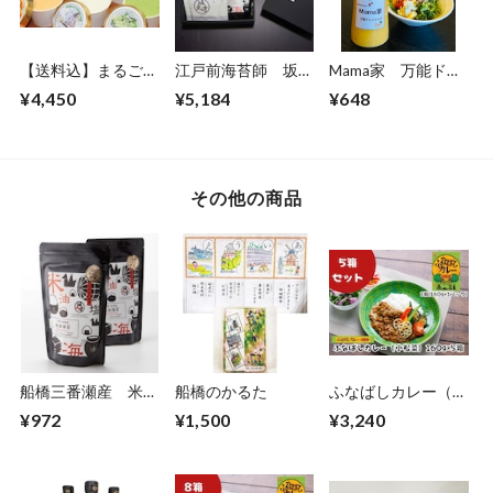
【送料込】まるごと
江戸前海苔師 坂才
Mama家 万能ドレ
船橋アイス詰合せ6
丸 バラエティーセ
ッシング
¥4,450
¥5,184
¥648
個セット [牧場の
ット
あいす屋さん アル
トポンテ]
その他の商品
船橋三番瀬産 米油
船橋のかるた
ふなばしカレー（小
海苔
松菜）5箱セット
¥972
¥1,500
¥3,240